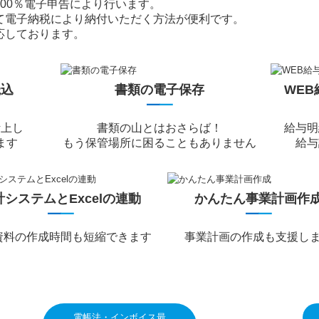
00％電子申告により行います。
て電子納税により納付いただく方法が便利です。
応しております。
読込
書類の電子保存
WE
━
━
計上し
書類の山とはおさらば！
給与明
ます
もう保管場所に困ることもありません
給与
計システムとExcelの連動
かんたん事業計画作
━
━
━
━
資料の作成時間も短縮できます
事業計画の作成も支援し
電帳法・インボイス最