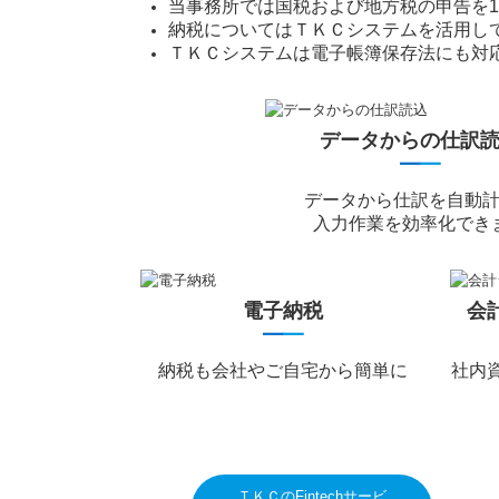
当事務所では国税および地方税の申告を1
納税についてはＴＫＣシステムを活用し
ＴＫＣシステムは電子帳簿保存法にも対
データからの仕訳
━
━
データから仕訳を自動
入力作業を効率化でき
電子納税
会
━
━
納税も会社やご自宅から簡単に
社内
ＴＫＣのFintechサービ