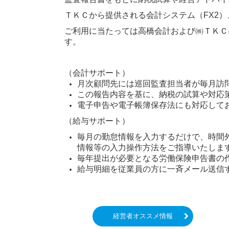
ＴＫＣから提供される会計システム（FX2）
ご利用に当たっては高橋会計および㈱ＴＫＣ
す。
（会計サポート）
月次顧問先には巡回監査担当者が毎月訪
この報告内容を基に、納税の試算や対応
電子申告や電子帳簿保存法にも対応して
（給与サポート）
毎月の勤怠情報を入力するだけで、時間
情報等の入力操作方法をご指導いたしま
毎年提出が必要となる労働保険申告書の
給与明細を従業員の方に一斉メール送信
経営者オススメ情報