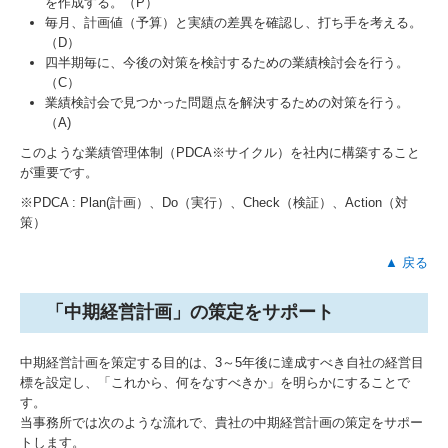
を作成する。（P）
毎月、計画値（予算）と実績の差異を確認し、打ち手を考える。
（D）
四半期毎に、今後の対策を検討するための業績検討会を行う。
（C）
業績検討会で見つかった問題点を解決するための対策を行う。
（A)
このような業績管理体制（PDCA※サイクル）を社内に構築すること
が重要です。
※PDCA : Plan(計画）、Do（実行）、Check（検証）、Action（対
策）
▲ 戻る
「中期経営計画」の策定をサポート
中期経営計画を策定する目的は、3～5年後に達成すべき自社の経営目
標を設定し、「これから、何をなすべきか」を明らかにすることで
す。
当事務所では次のような流れで、貴社の中期経営計画の策定をサポー
トします。