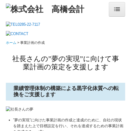
ホーム
事務所案内
ホーム
事業計画の作成
TKCシステムを活用した取り組み
社長さんの”夢の実現”に向けて事
個人情報保護方針
業計画の策定を支援します
企業経営
医業経営
業績管理体制の構築による黒字化体質への転
換をご支援します
相続税・事業承継
お問合せ
”夢の実現”に向けた事業計画の作成と達成のために、自社の現状
を踏まえた上で目標設定を行い、それを達成するための事業計画